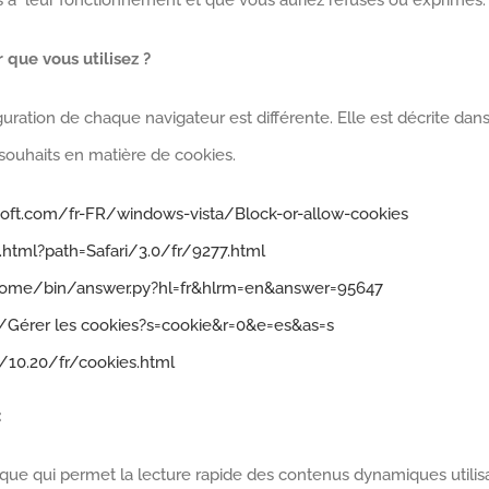
es à leur fonctionnement et que vous auriez refusés ou exprimés.
 que vous utilisez ?
guration de chaque navigateur est différente. Elle est décrite dan
souhaits en matière de cookies.
soft.com/fr-FR/windows-vista/Block-or-allow-cookies
e.html?path=Safari/3.0/fr/9277.html
hrome/bin/answer.py?hl=fr&hlrm=en&answer=95647
b/Gérer les cookies?s=cookie&r=0&e=es&as=s
10.20/fr/cookies.html
:
que qui permet la lecture rapide des contenus dynamiques utilisan